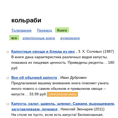
кольраби
Толкование
Перевод
Книги
все
электронные книги
аудиокниги
Капустные овощи и блюда из них
, З. Х. Соловых (1987)
11
В книге дана характеристика различных видов капусты,
показана их пищевая ценность. Приведены рецепты… 180
руб
Все об обычной капусте
, Иван Дубровин
12
Предлагаемая вашему вниманию книга поможет узнать
много нового о самом обычном и привычном овоще –
капусте… 33.99 руб
электронная книга
Капуста, салат, щавель, шпинат. Сажаем, выращиваем,
13
заготавливаем, лечимся
, Николай Звонарев (2011)
На столе не пусто, если есть капуста! Белокочанная,