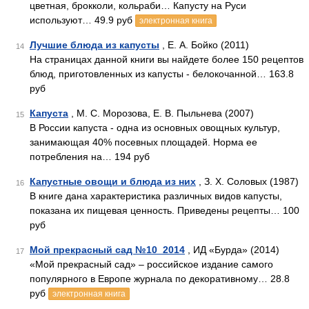
цветная, брокколи, кольраби… Капусту на Руси
используют… 49.9 руб
электронная книга
Лучшие блюда из капусты
, Е. А. Бойко (2011)
14
На страницах данной книги вы найдете более 150 рецептов
блюд, приготовленных из капусты - белокочанной… 163.8
руб
Капуста
, М. С. Морозова, Е. В. Пыльнева (2007)
15
В России капуста - одна из основных овощных культур,
занимающая 40% посевных площадей. Норма ее
потребления на… 194 руб
Капустные овощи и блюда из них
, З. Х. Соловых (1987)
16
В книге дана характеристика различных видов капусты,
показана их пищевая ценность. Приведены рецепты… 100
руб
Мой прекрасный сад №10_2014
, ИД «Бурда» (2014)
17
«Мой прекрасный сад» – российское издание самого
популярного в Европе журнала по декоративному… 28.8
руб
электронная книга