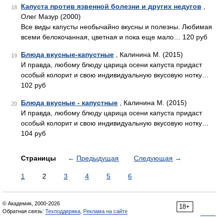
Капуста против язвенной болезни и других недугов
,
18
Олег Мазур (2000)
Все виды капусты необычайно вкусны и полезны. Любимая
всеми белокочанная, цветная и пока еще мало… 120 руб
Блюда вкусные-капустные
, Калинина М. (2015)
19
И правда, любому блюду царица осени капуста придаст
особый колорит и свою индивидуальную вкусовую нотку…
102 руб
Блюда вкусные - капустные
, Калинина М. (2015)
20
И правда, любому блюду царица осени капуста придаст
особый колорит и свою индивидуальную вкусовую нотку…
104 руб
Страницы
←
Предыдущая
Следующая
→
1
2
3
4
5
6
© Академик, 2000-2026
18+
Обратная связь:
Техподдержка
,
Реклама на сайте